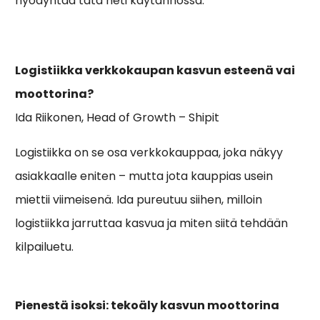
hyödyntää tätä heti käytännössä.
Logistiikka verkkokaupan kasvun esteenä vai
moottorina?
Ida Riikonen, Head of Growth – Shipit
Logistiikka on se osa verkkokauppaa, joka näkyy
asiakkaalle eniten – mutta jota kauppias usein
miettii viimeisenä. Ida pureutuu siihen, milloin
logistiikka jarruttaa kasvua ja miten siitä tehdään
kilpailuetu.
Pienestä isoksi: tekoäly kasvun moottorina