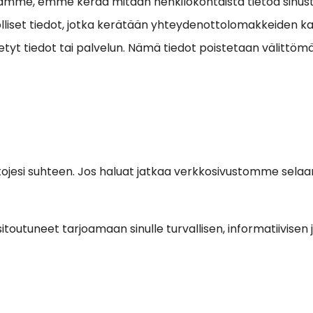
ollamme, emme kerää mitään henkilökohtaista tietoa sinu
lliset tiedot, jotka kerätään yhteydenottolomakkeiden ka
tyt tiedot tai palvelun. Nämä tiedot poistetaan välittöm
tojesi suhteen. Jos haluat jatkaa verkkosivustomme selaa
sitoutuneet tarjoamaan sinulle turvallisen, informatiivisen