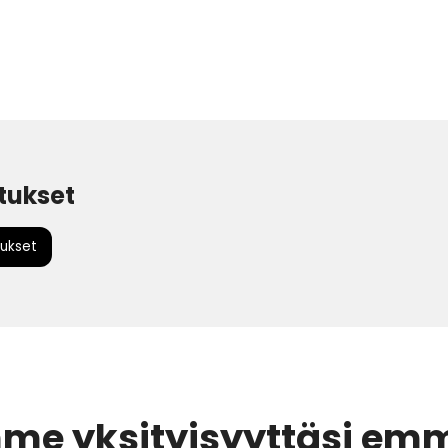
tukset
ukset
me yksityisyyttäsi em