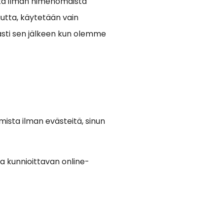
sta ilman nimenomaista
utta, käytetään vain
ästi sen jälkeen kun olemme
mista ilman evästeitä, sinun
 ja kunnioittavan online-