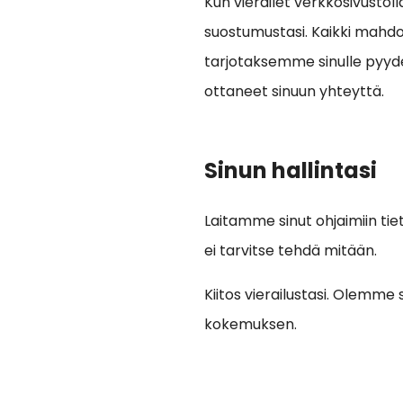
Kun vierailet verkkosivust
suostumustasi. Kaikki mahdo
tarjotaksemme sinulle pyyde
ottaneet sinuun yhteyttä.
Sinun hallintasi
Laitamme sinut ohjaimiin tie
ei tarvitse tehdä mitään.
Kiitos vierailustasi. Olemme 
kokemuksen.