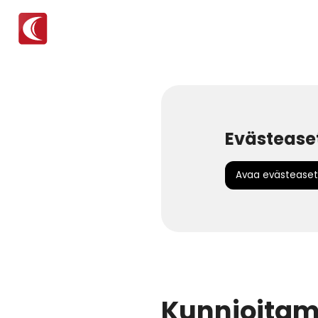
Evästease
Avaa evästeaset
Kunnioitam