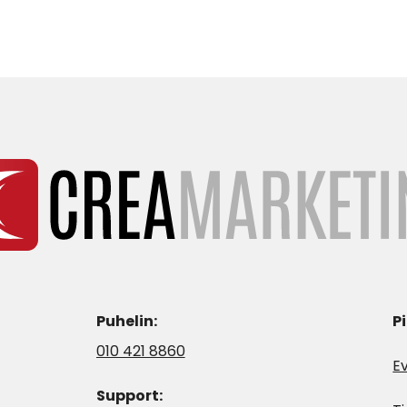
Puhelin:
P
010 421 8860
E
Support: