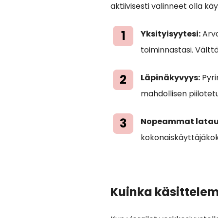
aktiivisesti valinneet olla k
Yksityisyytesi:
Arvo
toiminnastasi. Vält
Läpinäkyvyys:
Pyri
mahdollisen piilotet
Nopeammat latau
kokonaiskäyttäjäko
Kuinka käsittelem