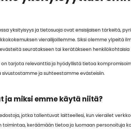
ssa yksityisyys ja tietosuoja ovat ensisijaisen tärkeitä, p
kokokemuksen vierailijoillemme. Siksi olemme ylpeitä ilm
västeitä seuratakseen tai kerätäkseen henkilökohtaisia ti
n tarjota relevanttia ja hyödyllistä tietoa kompromisoima
a sivustostamme ja suhteestamme evästeisiin.
t ja miksi emme käytä niitä?
dostoja, jotka tallentuvat laitteellesi, kun vierailet verkko
n toimintaa, keräämään tietoa ja luomaan personoituja