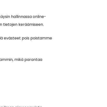
täysin hallinnassa online-
n tietojen keräämiseen.
llä evästeet pois poistamme
eammin, mikä parantaa