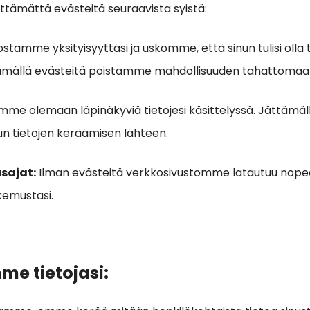
äyttämättä evästeitä seuraavista syistä:
stamme yksityisyyttäsi ja uskomme, että sinun tulisi olla 
tämällä evästeitä poistamme mahdollisuuden tahattomaa
mme olemaan läpinäkyviä tietojesi käsittelyssä. Jättämä
un tietojen keräämisen lähteen.
sajat:
Ilman evästeitä verkkosivustomme latautuu nop
kemustasi.
me tietojasi: