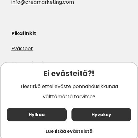
info@creamarketing.com
Pikalinkit
Evästeet
Tietosuojaseloste
Ei evästeitä?!
Yhteystiedot
Tiestitkö ettei eväste ponnahdusikkunaa
välttämättä tarvitse?
Hylkää
Hyväksy
© 2026 Creamarketing
Lue lisää evästeistä
Powered by Creamarketing WebAdmin 7