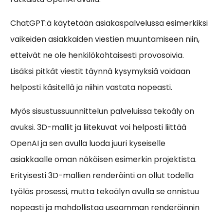
ChatGPT:ä käytetään asiakaspalvelussa esimerkiksi
vaikeiden asiakkaiden viestien muuntamiseen niin,
etteivät ne ole henkilökohtaisesti provosoivia.
Lisäksi pitkät viestit täynnä kysymyksiä voidaan
helposti käsitellä ja niihin vastata nopeasti.
Myös sisustussuunnittelun palveluissa tekoäly on
avuksi. 3D-mallit ja liitekuvat voi helposti liittää
OpenAI ja sen avulla luoda juuri kyseiselle
asiakkaalle oman näköisen esimerkin projektista.
Erityisesti 3D-mallien renderöinti on ollut todella
työläs prosessi, mutta tekoälyn avulla se onnistuu
nopeasti ja mahdollistaa useamman renderöinnin