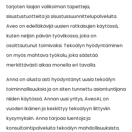
tarjoten laajan valikoiman tapetteja,
sisustustuotteita ja sisustussuunnittelupalveluita.
Aveo on edelläkävijä uusien ratkaisujen käytössä,
kuten neljän päivän työviikossa, joka on
osoittautunut toimivaksi. Tekoälyn hyödyntäminen
on myös mahtava työkalu, joka säästää
merkittävästi aikaa monella eri tavalla.
Anna on alusta asti hyödyntänyt uusia tekoälyn
toiminnallisuuksia ja on siten tunnettu asiantuntijana
niiden käytössä. Annan uusi yritys, AveoAI, on
vuoden ikäinen ja keskittyy tekoälyyn liittyviin
kysymyksiin. Anna tarjoaa luentoja ja
konsultointipalveluita tekoälyn mahdollisuuksista.