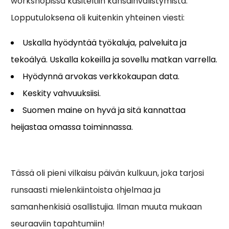
workshopissa käsiteltiin kansainvälistymistä.
Lopputuloksena oli kuitenkin yhteinen viesti:
Uskalla hyödyntää työkaluja, palveluita ja
tekoälyä. Uskalla kokeilla ja sovellu matkan varrella.
Hyödynnä arvokas verkkokaupan data.
Keskity vahvuuksiisi.
Suomen maine on hyvä ja sitä kannattaa
heijastaa omassa toiminnassa.
Tässä oli pieni vilkaisu päivän kulkuun, joka tarjosi
runsaasti mielenkiintoista ohjelmaa ja
samanhenkisiä osallistujia. Ilman muuta mukaan
seuraaviin tapahtumiin!