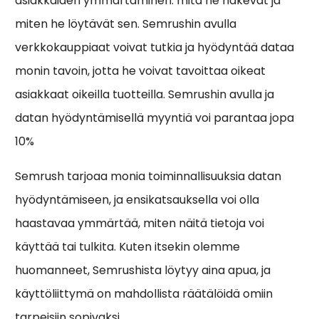
asiakkaiden ymmärtäminen: mitä he hakevat ja
miten he löytävät sen. Semrushin avulla
verkkokauppiaat voivat tutkia ja hyödyntää dataa
monin tavoin, jotta he voivat tavoittaa oikeat
asiakkaat oikeilla tuotteilla. Semrushin avulla ja
datan hyödyntämisellä myyntiä voi parantaa jopa
10%
Semrush tarjoaa monia toiminnallisuuksia datan
hyödyntämiseen, ja ensikatsauksella voi olla
haastavaa ymmärtää, miten näitä tietoja voi
käyttää tai tulkita. Kuten itsekin olemme
huomanneet, Semrushista löytyy aina apua, ja
käyttöliittymä on mahdollista räätälöidä omiin
tarpeisiin sopivaksi.