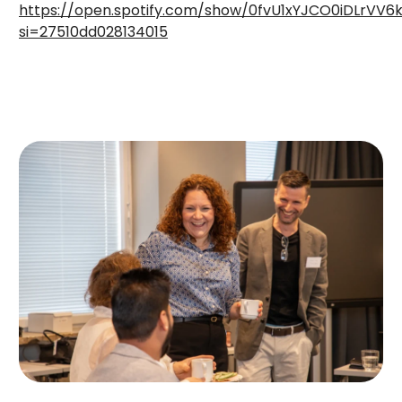
https://open.spotify.com/show/0fvU1xYJCO0iDLrVV
si=27510dd028134015