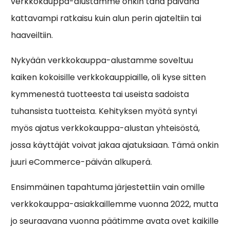
verkkokauppa-alustamme onkin tänä päivänä
kattavampi ratkaisu kuin alun perin ajateltiin tai
haaveiltiin.
Nykyään verkkokauppa-alustamme soveltuu
kaiken kokoisille verkkokauppiaille, oli kyse sitten
kymmenestä tuotteesta tai useista sadoista
tuhansista tuotteista. Kehityksen myötä syntyi
myös ajatus verkkokauppa-alustan yhteisöstä,
jossa käyttäjät voivat jakaa ajatuksiaan. Tämä onkin
juuri eCommerce-päivän alkuperä.
Ensimmäinen tapahtuma järjestettiin vain omille
verkkokauppa-asiakkaillemme vuonna 2022, mutta
jo seuraavana vuonna päätimme avata ovet kaikille